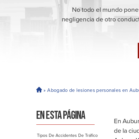
No todo el mundo pone 
negligencia de otro conduc
»
Abogado de lesiones personales en Aub
H
o
ga
EN ESTA PÁGINA
r
En Auburn
de la ciu
Tipos De Accidentes De Tráfico