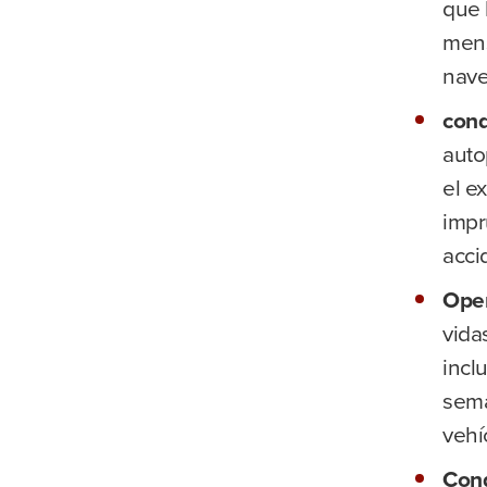
que 
mens
nave
cond
auto
el e
impr
acci
Oper
vida
incl
semá
vehí
Cond