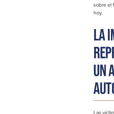
sobre el
hoy.
La 
rep
un 
aut
Las vícti