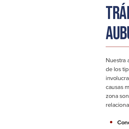
trá
Aub
Nuestra 
de los ti
involucr
causas m
zona son
relaciona
Cond