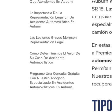
Auburn Wa
Que Atendemos En Auburn
SR 18. La
La Importancia De La
un grave 
Representación Legal En Un
Accidente Automovilístico En
especial
Auburn
camión o
Las Lesiones Graves Merecen
Representación Legal.
En estas 
a Premie
Cómo Determinamos El Valor De
Su Caso De Accidente
automovi
Automovilístico
Permítano
Programe Una Consulta Gratuita
Nuestro
Con Nuestro Abogado
recupera
Especializado En Accidentes
Automovilísticos En Auburn.
Tip