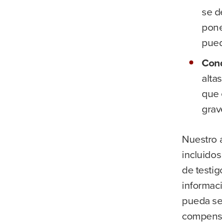
se d
pone
pued
Cond
alta
que 
grav
Nuestro 
incluidos
de testig
informaci
pueda se
compensa