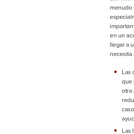
menudo s
especialm
importan
en un ac
llegar a 
necesita 
Las 
que 
otra
redu
caso
ayud
Las 