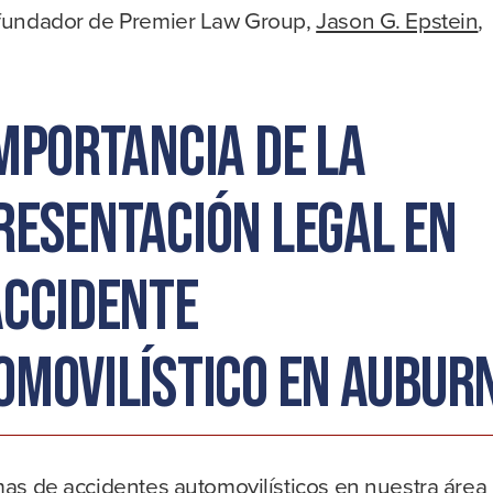
 fundador de Premier Law Group,
Jason G. Epstein
,
importancia de la
resentación legal en
accidente
omovilístico en Aubur
mas de accidentes automovilísticos en nuestra área