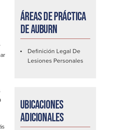
Áreas de práctica
de Auburn
y
Definición Legal De
ar
Lesiones Personales
s
a
Ubicaciones
adicionales
ás