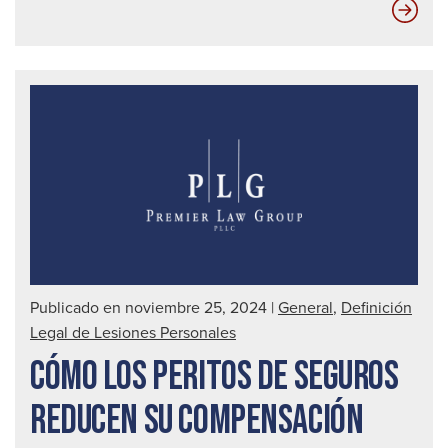
Las
com
de
seg
no
qui
que
ust
sep
est
ver
Publicado en noviembre 25, 2024
|
General
,
Definición
Legal de Lesiones Personales
CÓMO LOS PERITOS DE SEGUROS
REDUCEN SU COMPENSACIÓN