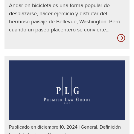
Andar en bicicleta es una forma popular de
desplazarse, hacer ejercicio y disfrutar del
hermoso paisaje de Bellevue, Washington. Pero
cuando un paseo placentero se convierte...
Có
los
peri
de
seg
red
su
com
Publicado en diciembre 10, 2024
|
General
,
Definición