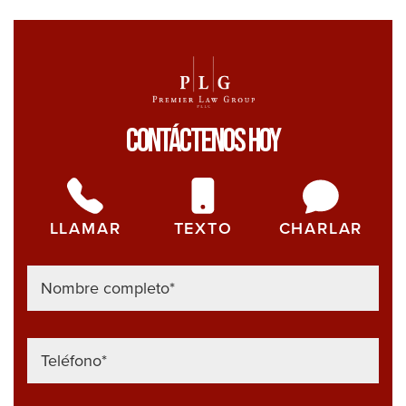
pro
de
un
rec
por
Contáctenos Hoy
les
per
LLAMAR
TEXTO
CHARLAR