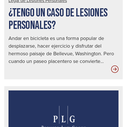
Legal de Lesiones Personales
¿TENGO UN CASO DE LESIONES
PERSONALES?
Andar en bicicleta es una forma popular de
desplazarse, hacer ejercicio y disfrutar del
hermoso paisaje de Bellevue, Washington. Pero
cuando un paseo placentero se convierte...
¿Te
un
cas
de
les
per