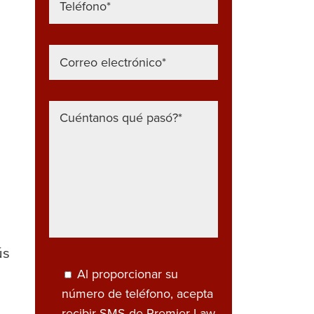
ús
Al proporcionar su
número de teléfono, acepta
recibir SMS de Premier Law