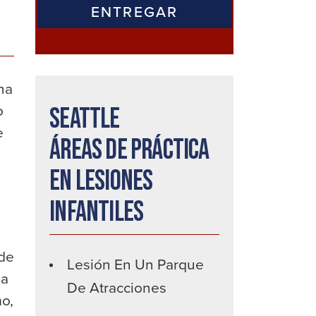
ina
o
Seattle
e
Áreas de práctica
en lesiones
infantiles
 de
Lesión En Un Parque
na
De Atracciones
mo,