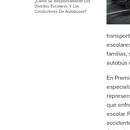
¿Cómo Se Responsabilizan Los
Distritos Escolares Y Los
Conductores De Autobuses?
transport
escolare
familias,
autobús e
En Premi
especial
represent
que enfr
escolar. 
accidente