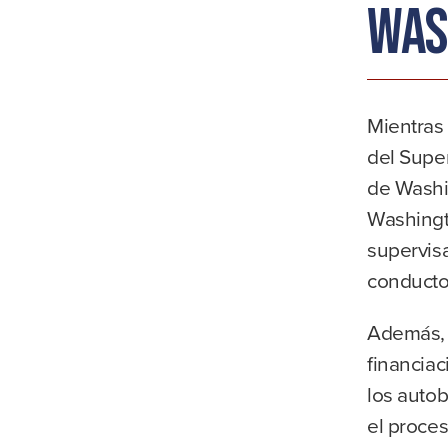
Was
Mientras 
del Super
de Washi
Washingto
supervisa
conducto
Además, 
financiac
los auto
el proces