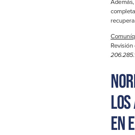
Además, 
completa 
recupera
Comuníq
Revisión
206.285.
Nor
los
en e