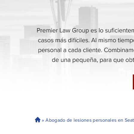
»
Abogado de lesiones personales en Seat
H
o