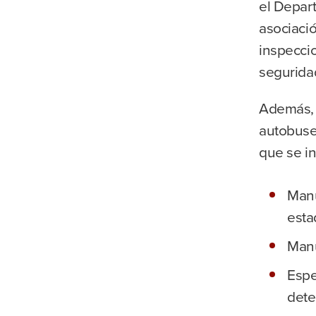
el Depart
asociació
inspeccio
segurida
Además, 
autobuse
que se in
Manu
esta
Manu
Espe
dete