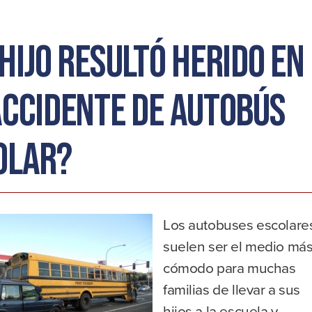
hijo resultó herido en
accidente de autobús
olar?
Los autobuses escolare
suelen ser el medio má
cómodo para muchas
familias de llevar a sus
hijos a la escuela y