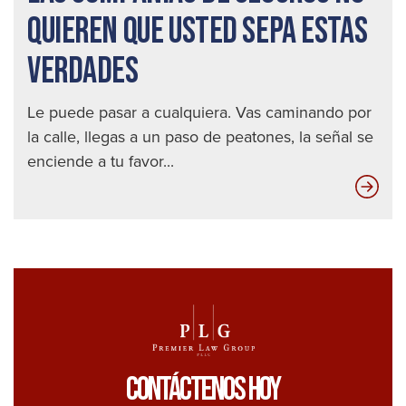
QUIEREN QUE USTED SEPA ESTAS
VERDADES
Le puede pasar a cualquiera. Vas caminando por
la calle, llegas a un paso de peatones, la señal se
enciende a tu favor...
Las
com
de
seg
no
qui
que
ust
Contáctenos Hoy
sep