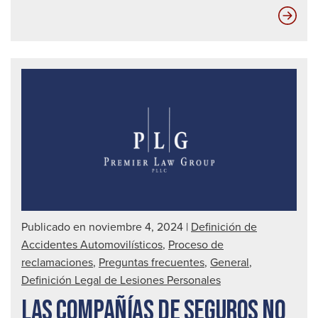
Có
le
afe
los
con
sin
seg
Publicado en noviembre 4, 2024
|
Definición de
Accidentes Automovilísticos
,
Proceso de
reclamaciones
,
Preguntas frecuentes
,
General
,
Definición Legal de Lesiones Personales
LAS COMPAÑÍAS DE SEGUROS NO