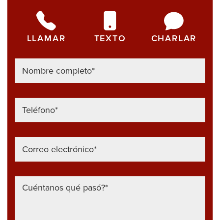
est
ver
LLAMAR
TEXTO
CHARLAR