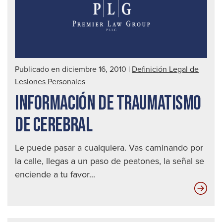
a
un
con
ebr
|
Publicado en diciembre 16, 2010
|
Definición Legal de
Abo
Lesiones Personales
de
INFORMACIÓN DE TRAUMATISMO
acc
auto
DE CEREBRAL
en
Seat
Le puede pasar a cualquiera. Vas caminando por
la calle, llegas a un paso de peatones, la señal se
enciende a tu favor...
Inf
de
Tra