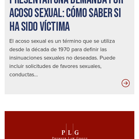
ACOSO SEXUAL: CÓMO SABER SI
HA SIDO VÍCTIMA
El acoso sexual es un término que se utiliza
desde la década de 1970 para definir las
insinuaciones sexuales no deseadas. Puede
incluir solicitudes de favores sexuales,
conductas...
Pre
una
de
por
aco
sexu
có