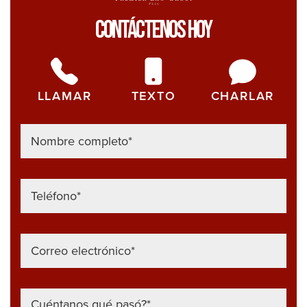
sab
Contáctenos Hoy
si
ha
sid
víc
LLAMAR
TEXTO
CHARLAR