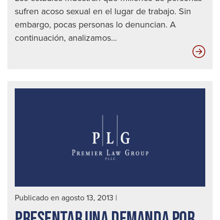
sufren acoso sexual en el lugar de trabajo. Sin
embargo, pocas personas lo denuncian. A
continuación, analizamos...
Por
qué
los
tra
no
den
el
aco
sex
Publicado en agosto 13, 2013
|
PRESENTAR UNA DEMANDA POR