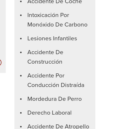
Accidente De Coche
Intoxicación Por
Monóxido De Carbono
Lesiones Infantiles
Accidente De
Construcción
Las
compañías
Accidente Por
de
Conducción Distraída
seguros
no
Mordedura De Perro
quieren
que
Derecho Laboral
usted
Accidente De Atropello
sepa