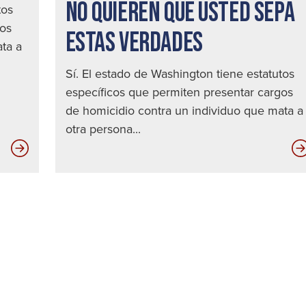
Seattle
NO QUIEREN QUE USTED SEPA
tos
gos
ESTAS VERDADES
ta a
Sí. El estado de Washington tiene estatutos
específicos que permiten presentar cargos
de homicidio contra un individuo que mata a
otra persona...
Cómo
le
afectan
los
conductores
sin
seguro