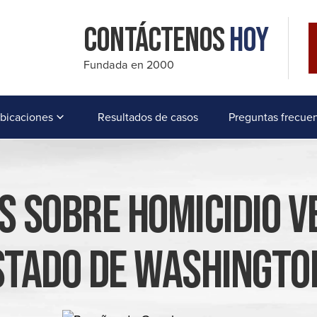
Contáctenos
Hoy
Fundada en 2000
bicaciones
Resultados de casos
Preguntas frecue
s Sobre Homicidio V
stado De Washingto