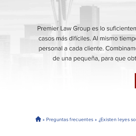
»
Preguntas frecuentes
»
¿Existen leyes s
H
o
ga