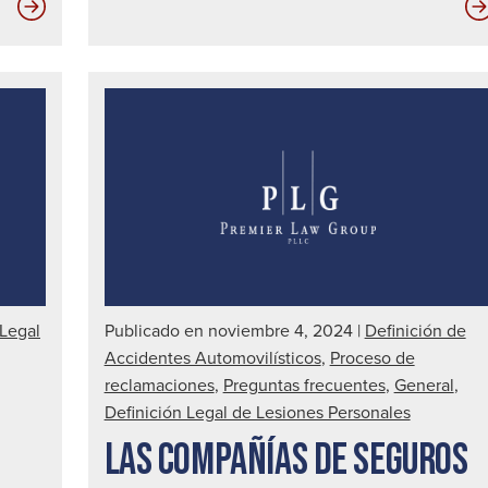
Las
diez
mejores
formas
de
detectar
a
un
conductor
ebrio
|
 Legal
Publicado en noviembre 4, 2024
|
Definición de
Abogado
Accidentes Automovilísticos
,
Proceso de
de
reclamaciones
,
Preguntas frecuentes
,
General
,
accidentes
Definición Legal de Lesiones Personales
automovilísticos
LAS COMPAÑÍAS DE SEGUROS
en