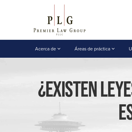
Acerca de
Áreas de práctica
U
¿Existen Leye
E