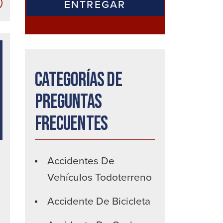
Información
de
Traumatismo
de
Cerebral
Categorías de
preguntas
frecuentes
Accidentes De
Vehículos Todoterreno
Accidente De Bicicleta