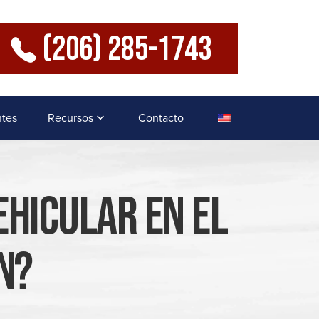
(206) 285-1743
ntes
Recursos
Contacto
ehicular En El
n?