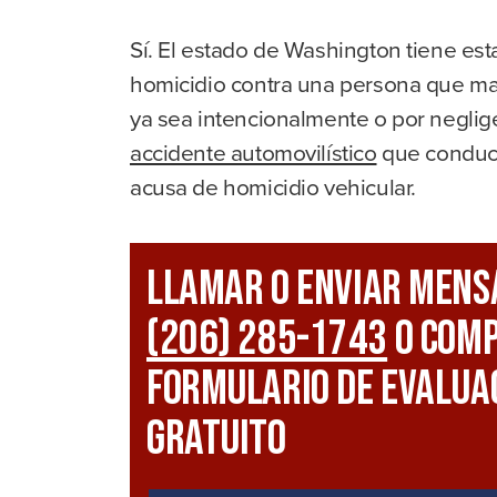
r
Sí. El estado de Washington tiene est
homicidio contra una persona que ma
ya sea intencionalmente o por neglig
accidente automovilístico
que conduce
acusa de homicidio vehicular.
Llamar O Enviar Mens
(206) 285-1743
O Comp
Formulario De Evaluac
Gratuito