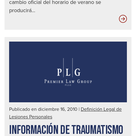
cambio oficial del horario de verano se
producirá...
Las
die
mej
for
de
det
a
un
con
ebr
|
Publicado en diciembre 16, 2010
|
Definición Legal de
Abo
Lesiones Personales
de
INFORMACIÓN DE TRAUMATISMO
acc