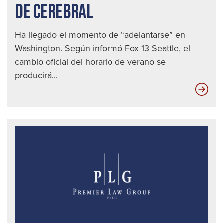
auto
DE CEREBRAL
en
Seat
Ha llegado el momento de “adelantarse” en
Washington. Según informó Fox 13 Seattle, el
cambio oficial del horario de verano se
producirá...
Inf
de
Tra
de
Cer