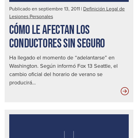
Publicado en septiembre 13, 2011
|
Definición Legal de
Lesiones Personales
CÓMO LE AFECTAN LOS
CONDUCTORES SIN SEGURO
Ha llegado el momento de “adelantarse” en
Washington. Según informó Fox 13 Seattle, el
cambio oficial del horario de verano se
producirá...
Có
le
afe
los
con
sin