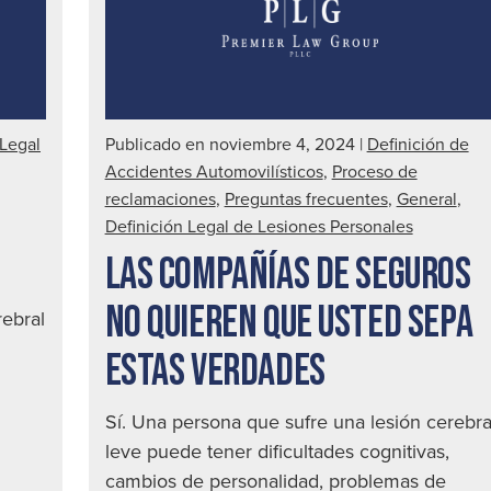
a
un
conductor
ebrio
|
 Legal
Publicado en noviembre 4, 2024
|
Definición de
Abogado
Accidentes Automovilísticos
,
Proceso de
de
reclamaciones
,
Preguntas frecuentes
,
General
,
accidentes
Definición Legal de Lesiones Personales
automovilísticos
LAS COMPAÑÍAS DE SEGUROS
en
Seattle
NO QUIEREN QUE USTED SEPA
rebral
ESTAS VERDADES
Sí. Una persona que sufre una lesión cerebra
leve puede tener dificultades cognitivas,
cambios de personalidad, problemas de