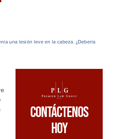
nía una lesión leve en la cabeza. ¿Debería
re
e
Contáctenos
a
Hoy