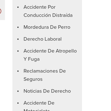
Accidente Por
Las
Conducción Distraída
compañías
de
Mordedura De Perro
seguros
Derecho Laboral
no
quieren
Accidente De Atropello
que
Y Fuga
usted
sepa
Reclamaciones De
estas
Seguros
verdades
Noticias De Derecho
Accidente De
Motocicleta