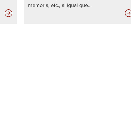
memoria, etc., al igual que...
Cómo
le
afectan
los
conductores
sin
seguro