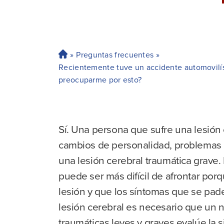
»
Preguntas frecuentes
»
H
Recientemente tuve un accidente automovilíst
o
preocuparme por esto?
ga
r
Sí. Una persona que sufre una lesión 
cambios de personalidad, problemas d
una lesión cerebral traumática grave. 
puede ser más difícil de afrontar por
lesión y que los síntomas que se pad
lesión cerebral es necesario que un 
traumáticas leves y graves evalúe la s