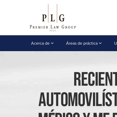
Acerca de
Áreas de práctica
U
Recien
Automovilíst