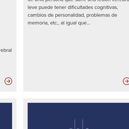
leve puede tener dificultades cognitivas,
cambios de personalidad, problemas de
memoria, etc., al igual que...
rebral
Las
diez
mejores
formas
de
detectar