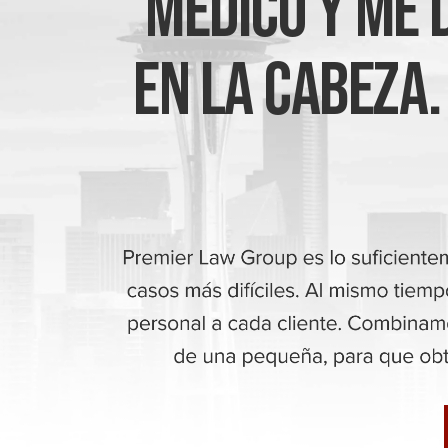
Médico Y Me 
En La Cabeza