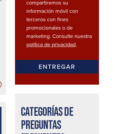
compartiremos su
información móvil con
terceros con fines
promocionales o de
marketing. Consulte nuestra
política de privacidad
.
Información
de
Traumatismo
Categorías de
de
Cerebral
preguntas