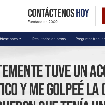
Contáctenos
Hoy
Fundada en 2000
bicaciones
Resultados de casos
Preguntas frecue
temente Tuve Un Ac
ico Y Me Golpeé La C