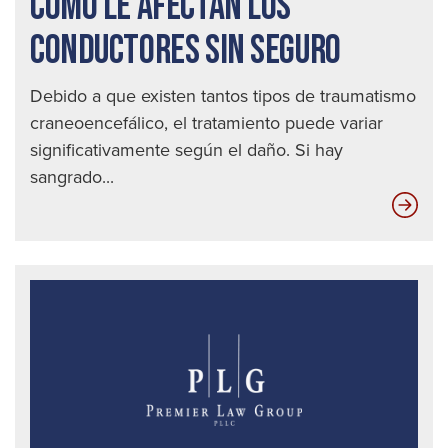
CÓMO LE AFECTAN LOS
CONDUCTORES SIN SEGURO
Debido a que existen tantos tipos de traumatismo
craneoencefálico, el tratamiento puede variar
significativamente según el daño. Si hay
sangrado...
Có
le
afe
los
con
sin
seg