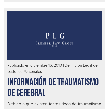
mej
for
de
det
a
un
con
ebr
|
Publicado en diciembre 16, 2010
|
Definición Legal de
Abo
Lesiones Personales
de
INFORMACIÓN DE TRAUMATISMO
acc
auto
DE CEREBRAL
en
Seat
Debido a que existen tantos tipos de traumatismo