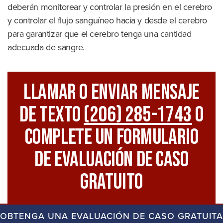
deberán monitorear y controlar la presión en el cerebro
y controlar el flujo sanguíneo hacia y desde el cerebro
para garantizar que el cerebro tenga una cantidad
adecuada de sangre.
Llamar O Enviar Mensaje
De Texto
(206) 285-1743
O
Complete Un Formulario
De Evaluación De Caso
Gratuito
OBTENGA UNA EVALUACIÓN DE CASO GRATUITA