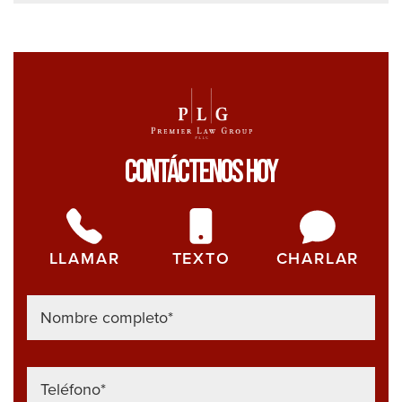
de
seg
no
qui
que
ust
Contáctenos Hoy
sep
est
ver
LLAMAR
TEXTO
CHARLAR