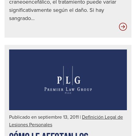
craneoencefálico, el tratamiento puede variar
significativamente según el daño. Si hay
sangrado...
Inf
de
Tra
de
Cer
Publicado en septiembre 13, 2011
|
Definición Legal de
Lesiones Personales