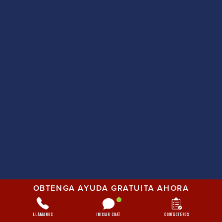
OBTENGA AYUDA GRATUITA AHORA
Llámanos
Iniciar chat
Contáctenos