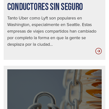
CONDUCTORES SIN SEGURO
Tanto Uber como Lyft son populares en
Washington, especialmente en Seattle. Estas
empresas de viajes compartidos han cambiado
por completo la forma en que la gente se
desplaza por la ciudad...
Có
le
afe
los
con
sin
seg