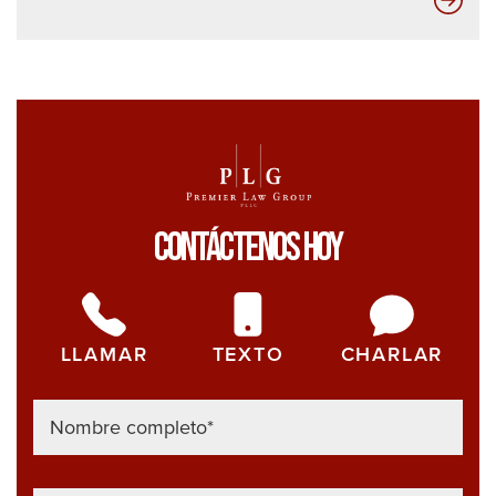
Las
com
de
seg
no
qui
que
ust
Contáctenos Hoy
sep
est
ver
LLAMAR
TEXTO
CHARLAR