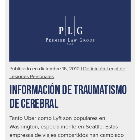
for
de
det
a
un
con
ebr
|
Publicado en diciembre 16, 2010
|
Definición Legal de
Abo
Lesiones Personales
de
INFORMACIÓN DE TRAUMATISMO
acc
auto
DE CEREBRAL
en
Seat
Tanto Uber como Lyft son populares en
Washington, especialmente en Seattle. Estas
empresas de viajes compartidos han cambiado