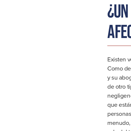
¿Un 
afe
Existen v
Como dem
y su abo
de otro t
negligen
que están
personas
menudo, 