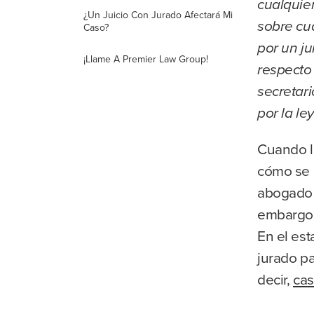
cualquier
¿Un Juicio Con Jurado Afectará Mi
sobre cu
Caso?
por un j
¡Llame A Premier Law Group!
respecto
secretar
por la ley
Cuando l
cómo se 
abogado 
embargo, 
En el es
jurado pa
decir,
cas