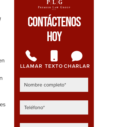
Contáctenos
l
Hoy
en
LLAMAR
TEXTO
CHARLAR
in
(es