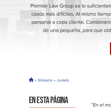
»
Glosario
»
Jurado
H
o
ga
EN ESTA PÁGINA
r
“En el mo