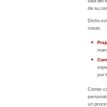
sala del 
de su ca
Dicho es
cosas:
Prej
mane
Com
espe
por t
Contar c
personal
un proce