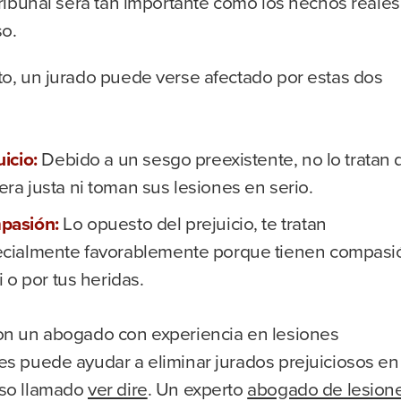
tribunal será tan importante como los hechos reales
so.
to, un jurado puede verse afectado por estas dos
uicio:
Debido a un sesgo preexistente, no lo tratan 
ra justa ni toman sus lesiones en serio.
pasión:
Lo opuesto del prejuicio, te tratan
cialmente favorablemente porque tienen compasi
i o por tus heridas.
on un abogado con experiencia en lesiones
es puede ayudar a eliminar jurados prejuiciosos en
so llamado
ver dire
. Un experto
abogado de lesion