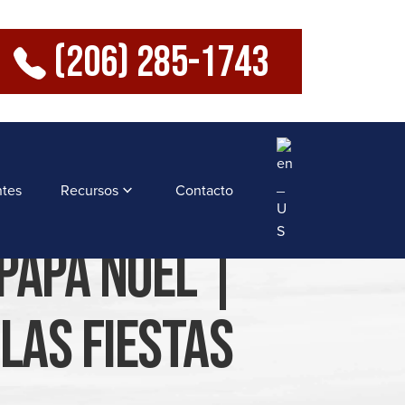
(206) 285-1743
ntes
Recursos
Contacto
 Papá Noel |
Las Fiestas