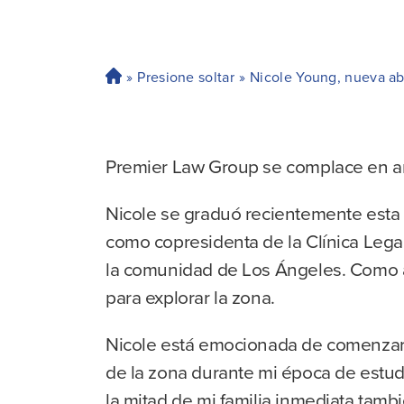
»
Presione soltar
»
Nicole Young, nueva a
H
o
ga
r
Premier Law Group se complace en an
Nicole se graduó recientemente esta 
como copresidenta de la Clínica Legal
la comunidad de Los Ángeles. Como áv
para explorar la zona.
Nicole está emocionada de comenzar su
de la zona durante mi época de estud
la mitad de mi familia inmediata tam