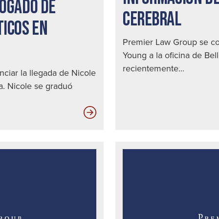
BOGADO DE
CEREBRAL
TICOS EN
Premier Law Group se co
Young a la oficina de Bel
recientemente...
iar la llegada de Nicole
ma. Nicole se graduó
Las
diez
mejores
formas
de
detectar
a
un