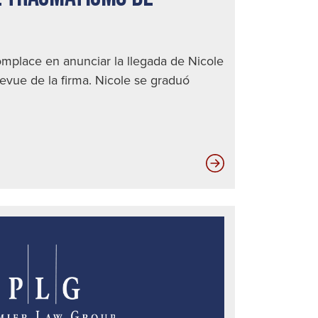
mplace en anunciar la llegada de Nicole
levue de la firma. Nicole se graduó
Información
de
Traumatismo
de
Cerebral