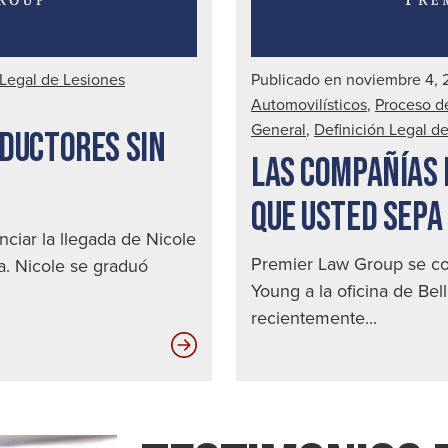
conductor
ebrio
|
 Legal de Lesiones
Publicado en noviembre 4,
Abogado
Automovilísticos
,
Proceso d
de
General
,
Definición Legal d
NDUCTORES SIN
accidentes
LAS COMPAÑÍAS 
automovilísticos
en
QUE USTED SEPA
Seattle
iar la llegada de Nicole
Premier Law Group se co
ma. Nicole se graduó
Young a la oficina de Bel
recientemente...
Cómo
le
afectan
los