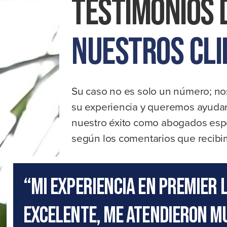
Testimonios 
conductores
sin
seguro
Nuestros Cli
Su caso no es solo un número; 
su experiencia y queremos ayudar
nuestro éxito como abogados espe
según los comentarios que recibim
“Mi experiencia en Premier 
excelente, me atendieron mu