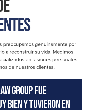
De
no
quieren
que
entes
usted
sepa
estas
nos preocupamos genuinamente por
verdades
lo a reconstruir su vida. Medimos
cializados en lesiones personales
os de nuestros clientes.
Law Group fue
y bien y tuvieron en