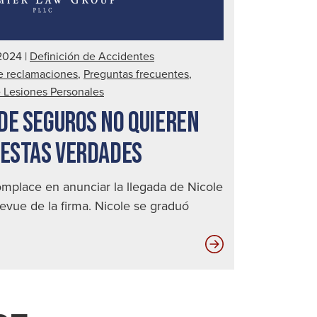
 2024
|
Definición de Accidentes
e reclamaciones
,
Preguntas frecuentes
,
e Lesiones Personales
DE SEGUROS NO QUIEREN
 ESTAS VERDADES
mplace en anunciar la llegada de Nicole
levue de la firma. Nicole se graduó
Las
compañías
de
seguros