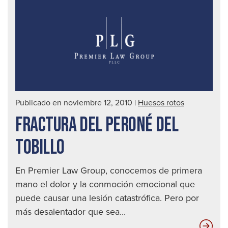
des
|
Abo
de
acc
auto
en
Publicado en noviembre 12, 2010
|
Huesos rotos
Seat
FRACTURA DEL PERONÉ DEL
TOBILLO
En Premier Law Group, conocemos de primera
mano el dolor y la conmoción emocional que
puede causar una lesión catastrófica. Pero por
más desalentador que sea...
Fra