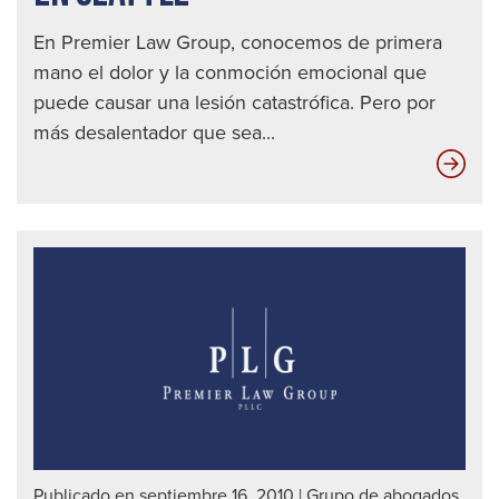
En Premier Law Group, conocemos de primera
mano el dolor y la conmoción emocional que
puede causar una lesión catastrófica. Pero por
más desalentador que sea...
Las
die
mej
for
de
det
a
un
con
ebr
|
Publicado en septiembre 16, 2010
|
Grupo de abogados