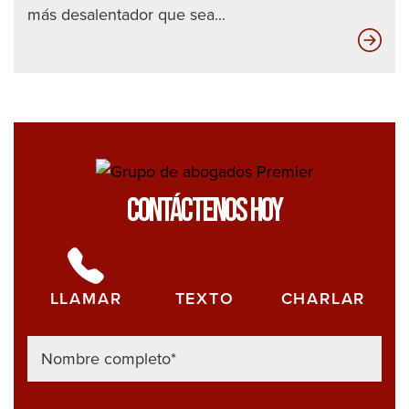
más desalentador que sea...
Artr
de
cad
Contáctenos Hoy
LLAMAR
TEXTO
CHARLAR