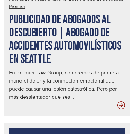
Abo
Premier
de
PUBLICIDAD DE ABOGADOS AL
acc
auto
DESCUBIERTO | ABOGADO DE
en
ACCIDENTES AUTOMOVILÍSTICOS
Seat
EN SEATTLE
En Premier Law Group, conocemos de primera
mano el dolor y la conmoción emocional que
puede causar una lesión catastrófica. Pero por
más desalentador que sea...
Pub
de
abo
al