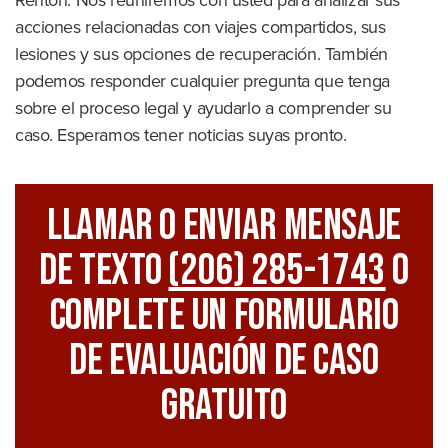
Renton. Nos reuniremos con usted para analizar sus
acciones relacionadas con viajes compartidos, sus
lesiones y sus opciones de recuperación. También
podemos responder cualquier pregunta que tenga
sobre el proceso legal y ayudarlo a comprender su
caso. Esperamos tener noticias suyas pronto.
Llamar O Enviar Mensaje
De Texto
(206) 285-1743
O
Complete Un Formulario
De Evaluación De Caso
Gratuito