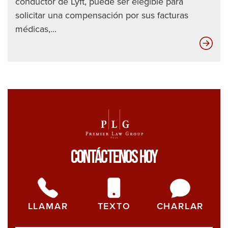
conductor de Lyft, puede ser elegible para
solicitar una compensación por sus facturas
médicas,...
¿Qu
suc
cua
sus
les
exc
la
cob
Contáctenos Hoy
de
seg
de
la
LLAMAR
TEXTO
CHARLAR
par