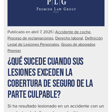
cam
com
de
los
Publicado en abril 7, 2025
|
Accidente de coche
,
acc
Proceso de reclamaciones
,
Derecho laboral
,
Definición
de
Legal de Lesiones Personales
,
Grupo de abogados
aut
Premier
con
¿QUÉ SUCEDE CUANDO SUS
un
sol
LESIONES EXCEDEN LA
pas
COBERTURA DE SEGURO DE LA
PARTE CULPABLE?
Si ha resultado lesionado en un accidente con un