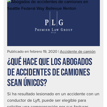
la
aut
97
Publicado en febrero 19, 2020
|
Accidente de camión
¿QUÉ HACE QUE LOS ABOGADOS
DE ACCIDENTES DE CAMIONES
SEAN ÚNICOS?
Si ha resultado lesionado en un accidente con un
conductor de Lyft, puede ser elegible para
solicitar una compensación por sus facturas