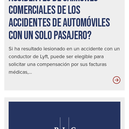
COMERCIALES DE LOS
ACCIDENTES DE AUTOMÓVILES
CON UN SOLO PASAJERO?
Si ha resultado lesionado en un accidente con un
conductor de Lyft, puede ser elegible para
solicitar una compensación por sus facturas
médicas,...
¿En
qué
se
dif
los
acc
de