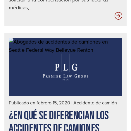
médicas,...
¿Qu
hac
que
los
abo
de
acc
de
cam
sea
úni
Publicado en febrero 15, 2020
|
Accidente de camión
¿EN QUÉ SE DIFERENCIAN LOS
ACCIDENTES DE CAMIONES