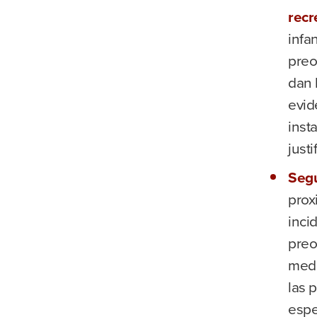
recr
infa
preo
dan 
evid
inst
just
Segu
prox
inci
preo
medi
las 
espe