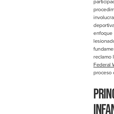
participa
procedim
involucr
deportiva
enfoque c
lesionado
fundamen
reclamo l
Federal 
proceso 
Prin
infa