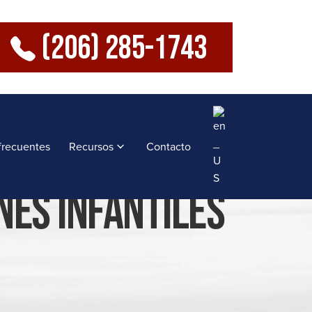
(206) 285-1743
frecuentes
Recursos
Contacto
nes Infantiles