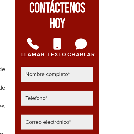
Contáctenos
Hoy
LLAMAR
TEXTO
CHARLAR
de
de
es
er