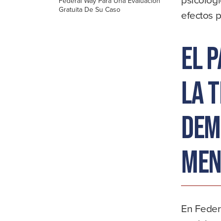
Federal Way Para Una Evaluación
Gratuita De Su Caso
efectos p
El p
la 
dem
men
En Federa