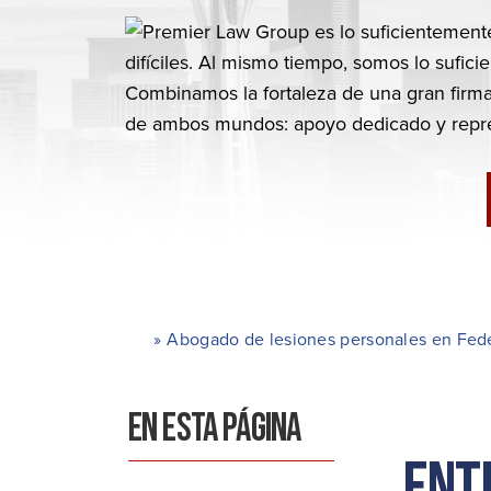
»
Abogado de lesiones personales en Fed
H
o
ga
EN ESTA PÁGINA
r
Ent