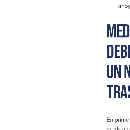
ahog
Med
deb
un 
tra
En primer
médica n