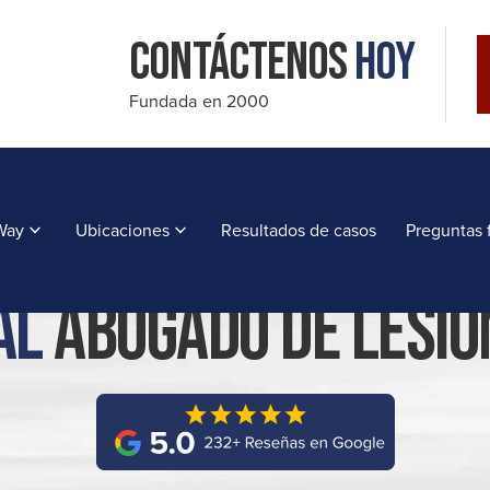
Contáctenos
Hoy
Fundada en 2000
 Way
Ubicaciones
Resultados de casos
Preguntas 
al
Abogado De Lesio