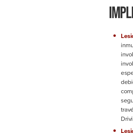
impl
Lesi
inmu
invo
invo
espe
debi
comp
segu
trav
Driv
Lesi