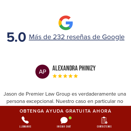
5.0
Más de 232 reseñas de Google
Alexandra Phinizy
AP
Jason de Premier Law Group es verdaderamente una
persona excepcional. Nuestro caso en particular no
era algo que su firma suele ver, pero estuvieron más
OBTENGA AYUDA GRATUITA AHORA
que dispuestos a ayudarnos y brindarnos toda la
información que tenían disponible. No puedo
Llámanos
Iniciar chat
Contáctenos
recomendarlos lo suficiente.