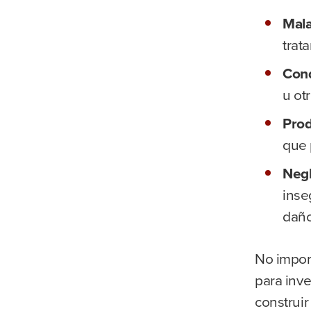
Mala
trat
Cond
u ot
Prod
que 
Negl
inse
daño
No impor
para inve
construir