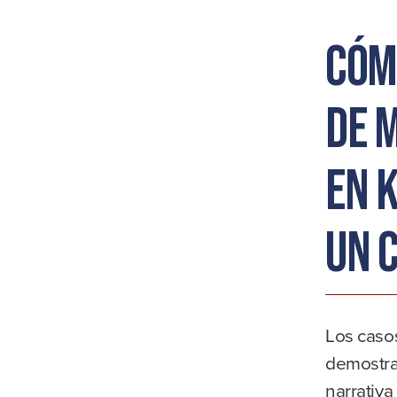
Cóm
de 
en 
un 
Los casos
demostrar
narrativ