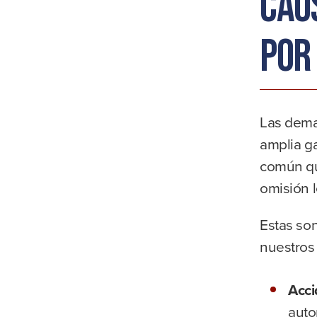
Cau
por
Las dema
amplia g
común que
omisión l
Estas so
nuestros
Acci
auto