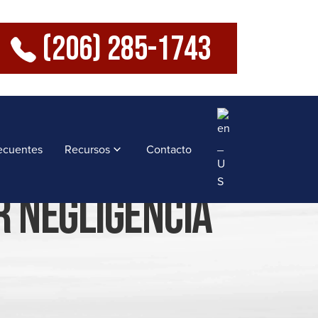
(206) 285-1743
ecuentes
Recursos
Contacto
 Negligencia