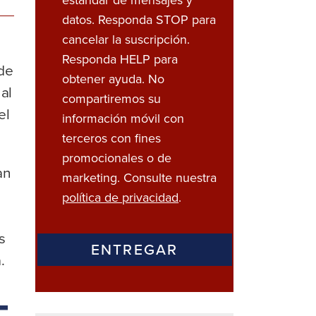
datos. Responda STOP para
cancelar la suscripción.
Responda HELP para
de
obtener ayuda. No
al
compartiremos su
el
información móvil con
terceros con fines
promocionales o de
an
marketing. Consulte nuestra
política de privacidad
.
s
.