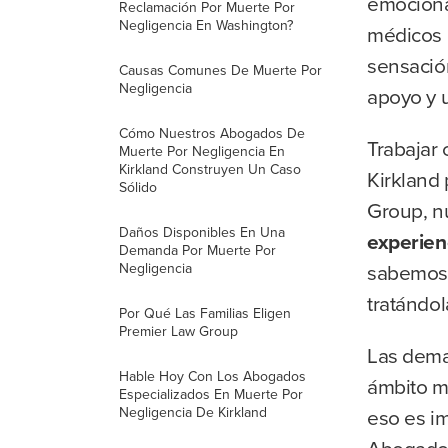
emociona
Reclamación Por Muerte Por
Negligencia En Washington?
médicos 
sensación
Causas Comunes De Muerte Por
Negligencia
apoyo y u
Cómo Nuestros Abogados De
Trabajar
Muerte Por Negligencia En
Kirkland Construyen Un Caso
Kirkland
Sólido
Group, n
Daños Disponibles En Una
experien
Demanda Por Muerte Por
sabemos c
Negligencia
tratándo
Por Qué Las Familias Eligen
Premier Law Group
Las dema
Hable Hoy Con Los Abogados
ámbito m
Especializados En Muerte Por
Negligencia De Kirkland
eso es i
Abogados