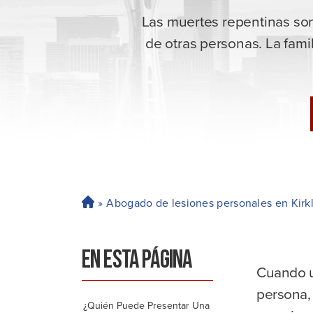
Las muertes repentinas son
de otras personas. La fam
»
Abogado de lesiones personales en Kirk
H
o
ga
EN ESTA PÁGINA
r
Cuando u
persona,
¿Quién Puede Presentar Una