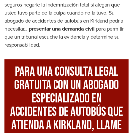
seguros negarle la indemnización total si alegan que
usted tuvo parte de la culpa cuando no la tuvo. Su
abogado de accidentes de autobús en Kirkland podría
necesitar...
presentar una demanda civil
para permitir
que un tribunal escuche la evidencia y determine su
responsabilidad.
Para Una Consulta Legal
GRATUITA Con Un Abogado
Especializado En
Accidentes De Autobús Que
Atienda A Kirkland, Llame