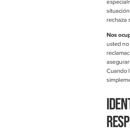
especialm
situació
rechaza 
Nos ocup
usted no
reclamaci
asegurar
Cuando l
simpleme
Iden
resp