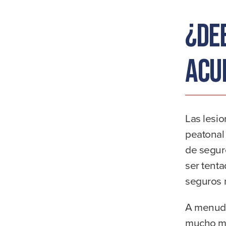
¿De
acu
Las lesio
peatonal
de segur
ser tent
seguros 
A menudo
mucho me