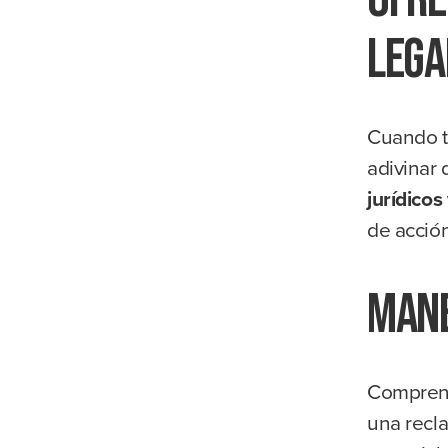
lega
Cuando t
adivinar
jurídicos
de acció
Mane
Comprend
una recl