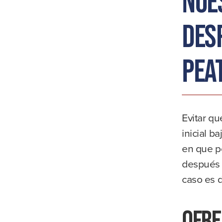
nue
des
pea
Evitar q
inicial b
en que p
después d
caso es 
Ofre