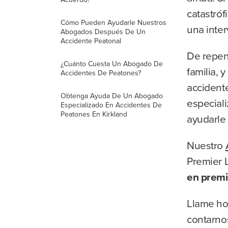
catastróf
Cómo Pueden Ayudarle Nuestros
una inte
Abogados Después De Un
Accidente Peatonal
De repent
¿Cuánto Cuesta Un Abogado De
familia, 
Accidentes De Peatones?
accident
Obtenga Ayuda De Un Abogado
especial
Especializado En Accidentes De
Peatones En Kirkland
ayudarle 
Nuestro
Premier 
en premi
Llame ho
contarnos