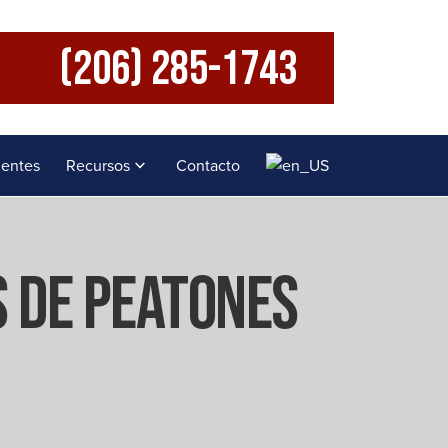
(206) 285-1743
uentes
Recursos
Contacto
 De Peatones