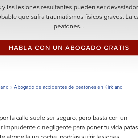
 y las lesiones resultantes pueden ser devastado
bable que sufra traumatismos físicos graves. La 
peatones...
HABLA CON UN ABOGADO GRATIS
land
»
Abogado de accidentes de peatones en Kirkland
or la calle suele ser seguro, pero basta con un
r imprudente o negligente para poner tu vida pata
i te atropella un coche, podrías sufrir lesiones