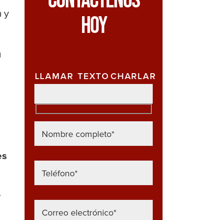
Contáctenos
 y
Hoy
u
LLAMAR
TEXTO
CHARLAR
es
y