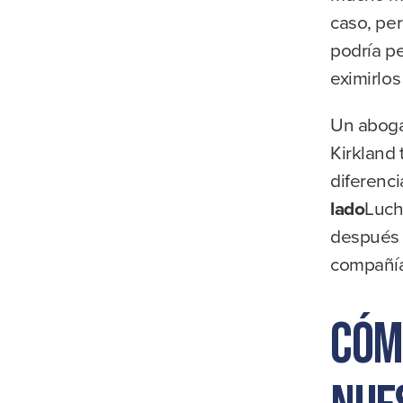
caso, per
podría p
eximirlos
Un aboga
Kirkland 
diferenc
lado
Luch
después 
compañía
Cóm