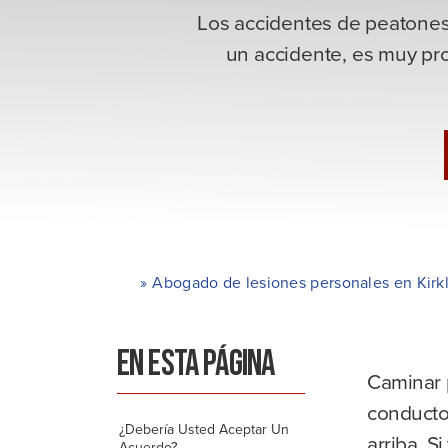
Los accidentes de peatones
un accidente, es muy pro
»
Abogado de lesiones personales en Kirk
H
o
ga
EN ESTA PÁGINA
r
Caminar p
conducto
¿Debería Usted Aceptar Un
arriba. S
Acuerdo?