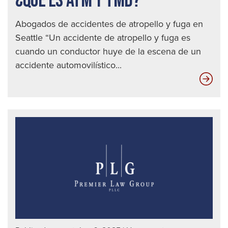
¿QUÉ ES ATM Y TMD?
Abogados de accidentes de atropello y fuga en
Seattle “Un accidente de atropello y fuga es
cuando un conductor huye de la escena de un
accidente automovilístico...
¿Qu
es
AT
y
TM