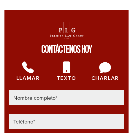
en
202
Có
pro
en
Contáctenos Hoy
las
car
de
Ren
LLAMAR
TEXTO
CHARLAR