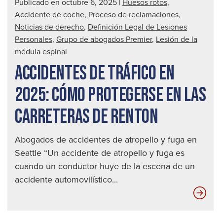
Publicado en octubre 6, 2025
|
Huesos rotos
,
Accidente de coche
,
Proceso de reclamaciones
,
Noticias de derecho
,
Definición Legal de Lesiones
Personales
,
Grupo de abogados Premier
,
Lesión de la
médula espinal
ACCIDENTES DE TRÁFICO EN
2025: CÓMO PROTEGERSE EN LAS
CARRETERAS DE RENTON
Abogados de accidentes de atropello y fuga en
Seattle “Un accidente de atropello y fuga es
cuando un conductor huye de la escena de un
accidente automovilístico...
Acc
de
tráf