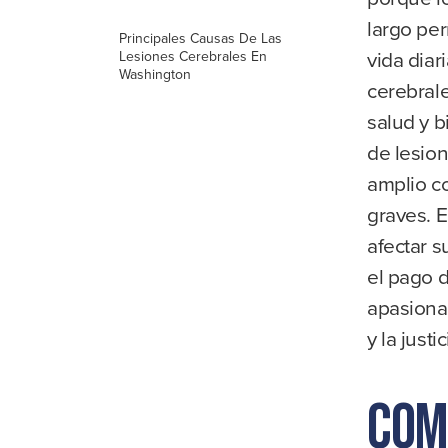
largo pe
Principales Causas De Las
vida diar
Lesiones Cerebrales En
Washington
cerebral
salud y 
de lesio
amplio c
graves. 
afectar s
el pago d
apasiona
y la just
Com