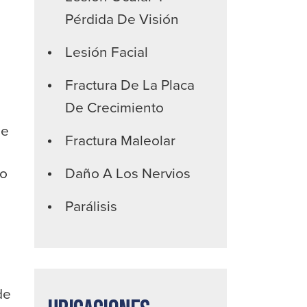
Pérdida De Visión
Lesión Facial
s
Fractura De La Placa
De Crecimiento
ue
Fractura Maleolar
no
Daño A Los Nervios
Parálisis
de