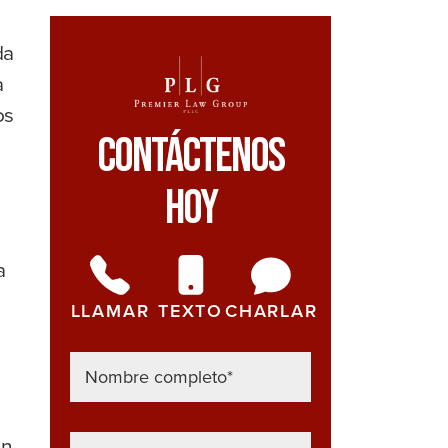
da
a
os
Contáctenos
Hoy
s
a
LLAMAR
TEXTO
CHARLAR
un