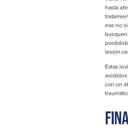
hasta afe
tratamie
ese no si
busquen 
posibili
lesión ce
Estas le
asistidos
con un a
traumáti
Fin