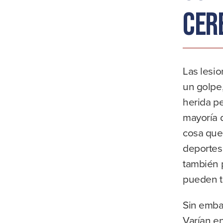
cer
Las lesi
un golpe,
herida pe
mayoría d
cosa que
deportes,
también p
pueden t
Sin embar
Varían e