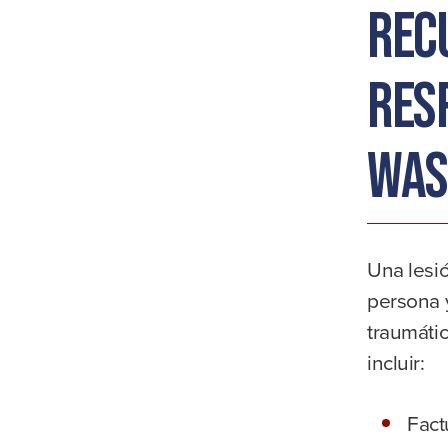
rec
res
Was
Una lesi
persona y
traumáti
incluir:
Fact