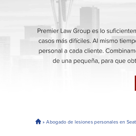
»
Abogado de lesiones personales en Seat
H
o