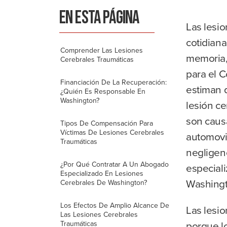
ga
EN ESTA PÁGINA
r
Las lesi
cotidiana
Comprender Las Lesiones
memoria,
Cerebrales Traumáticas
para el 
Financiación De La Recuperación:
estiman 
¿Quién Es Responsable En
Washington?
lesión ce
son causa
Tipos De Compensación Para
Víctimas De Lesiones Cerebrales
automovil
Traumáticas
negligen
¿Por Qué Contratar A Un Abogado
especial
Especializado En Lesiones
Washingt
Cerebrales De Washington?
Los Efectos De Amplio Alcance De
Las lesio
Las Lesiones Cerebrales
porque l
Traumáticas