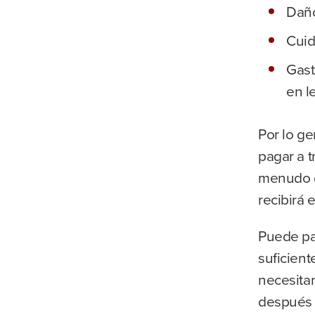
Daño
Cuid
Gast
en l
Por lo ge
pagar a t
menudo q
recibirá 
Puede pa
suficient
necesita
después 