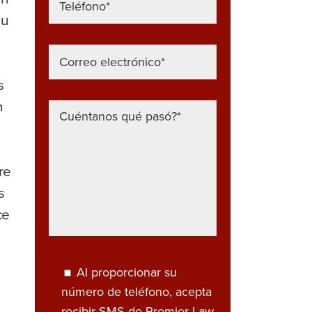
su
s
n
re
s
ce
Al proporcionar su
número de teléfono, acepta
recibir SMS de Premier Law