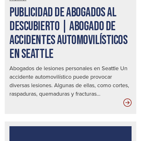
de
PUBLICIDAD DE ABOGADOS AL
acc
auto
DESCUBIERTO | ABOGADO DE
en
ACCIDENTES AUTOMOVILÍSTICOS
Seat
EN SEATTLE
Abogados de lesiones personales en Seattle Un
accidente automovilístico puede provocar
diversas lesiones. Algunas de ellas, como cortes,
raspaduras, quemaduras y fracturas...
Pub
de
abo
al
des