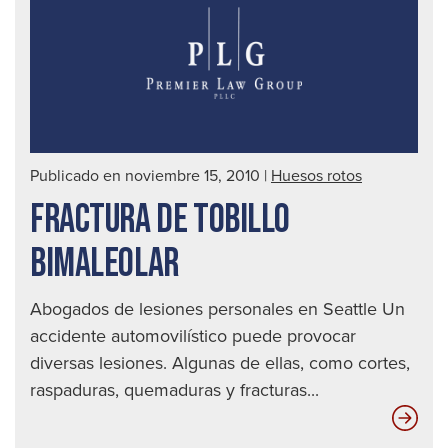
|
Abo
de
acc
auto
en
Publicado en noviembre 15, 2010
|
Huesos rotos
Seat
FRACTURA DE TOBILLO
BIMALEOLAR
Abogados de lesiones personales en Seattle Un
accidente automovilístico puede provocar
diversas lesiones. Algunas de ellas, como cortes,
raspaduras, quemaduras y fracturas...
Fra
de