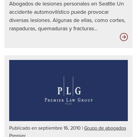
Abogados de lesiones personales en Seattle Un
accidente automovilístico puede provocar
diversas lesiones. Algunas de ellas, como cortes,
raspaduras, quemaduras y fracturas...
Las
die
mej
for
de
det
a
un
con
ebr
|
Publicado en septiembre 16, 2010
|
Grupo de abogados
Abo
Premier