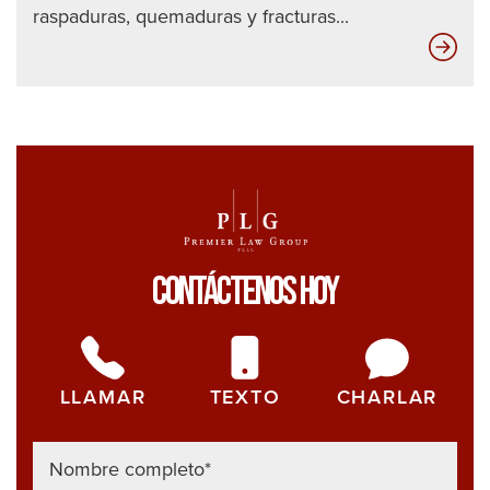
raspaduras, quemaduras y fracturas...
¿Qu
es
AT
y
TM
Contáctenos Hoy
LLAMAR
TEXTO
CHARLAR