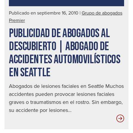
|
Publicado en septiembre 16, 2010
|
Grupo de abogados
Abo
Premier
de
PUBLICIDAD DE ABOGADOS AL
acc
auto
DESCUBIERTO | ABOGADO DE
en
ACCIDENTES AUTOMOVILÍSTICOS
Seat
EN SEATTLE
Abogados de lesiones faciales en Seattle Muchos
accidentes pueden provocar lesiones faciales
graves o traumatismos en el rostro. Sin embargo,
su accidente por lesiones...
Pub
de