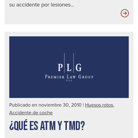
su accidente por lesiones...
Fra
de
tobi
bim
Publicado en noviembre 30, 2010
|
Huesos rotos
,
Accidente de coche
¿QUÉ ES ATM Y TMD?