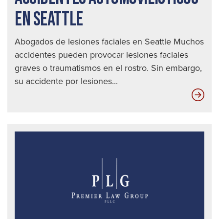
EN SEATTLE
Abogados de lesiones faciales en Seattle Muchos
accidentes pueden provocar lesiones faciales
graves o traumatismos en el rostro. Sin embargo,
su accidente por lesiones...
Las
die
mej
for
de
det
a
un
con
ebr