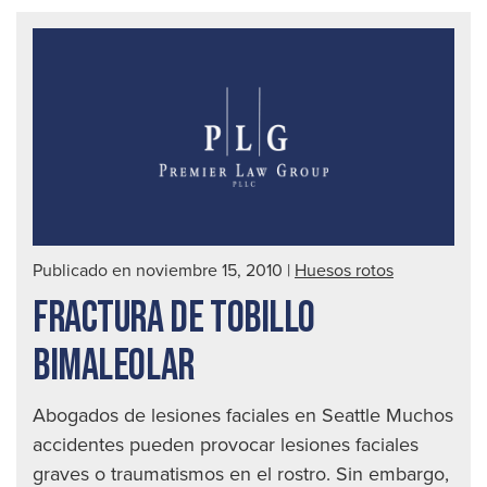
abo
al
des
|
Abo
de
acc
auto
en
Publicado en noviembre 15, 2010
|
Huesos rotos
Seat
FRACTURA DE TOBILLO
BIMALEOLAR
Abogados de lesiones faciales en Seattle Muchos
accidentes pueden provocar lesiones faciales
graves o traumatismos en el rostro. Sin embargo,