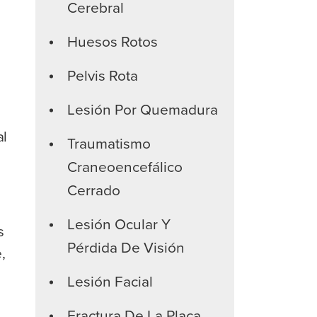
Cerebral
Huesos Rotos
Pelvis Rota
Lesión Por Quemadura
al
Traumatismo
Craneoencefálico
Cerrado
Lesión Ocular Y
s
Pérdida De Visión
,
Lesión Facial
;
Fractura De La Placa