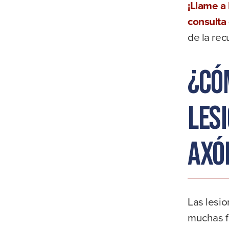
¡Llame a
consulta 
de la re
¿Có
les
axó
Las lesi
muchas f