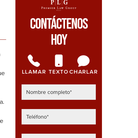
Contáctenos
Hoy
a
.
LLAMAR
TEXTO
CHARLAR
ue
a.
te