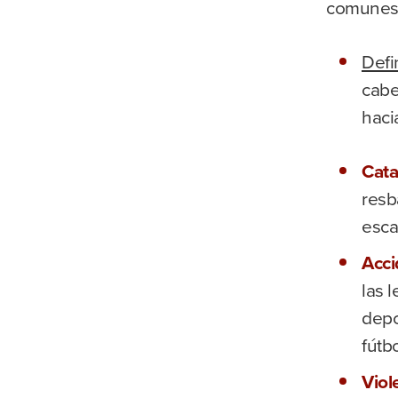
comunes 
Defi
cabe
haci
Cata
resb
esca
Acci
las 
depo
fútbo
Viol