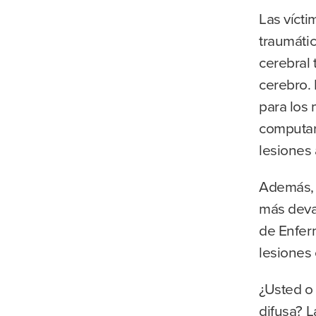
Las vícti
traumáti
cerebral 
cerebro. 
para los
computar
lesiones
Además, 
más devas
de Enfer
lesiones
¿Usted o 
difusa? L