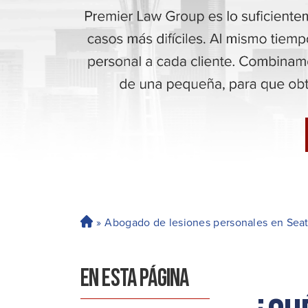
»
Abogado de lesiones personales en Seat
H
o
ga
EN ESTA PÁGINA
r