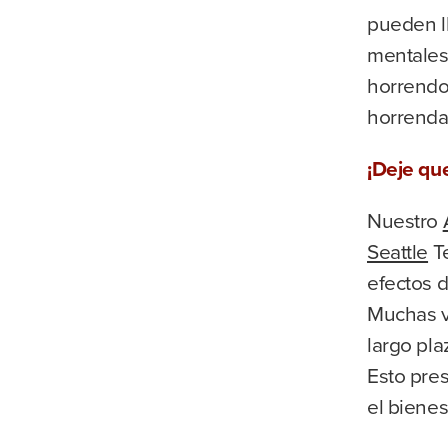
pueden l
mentales,
horrendo
horrendas
¡Deje qu
Nuestro
Seattle
Te
efectos d
Muchas v
largo pla
Esto pres
el bienest