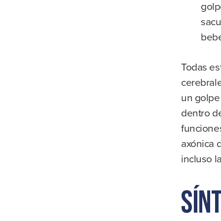
golp
sacu
bebé
Todas es
cerebrale
un golpe
dentro de
funciones
axónica 
incluso l
Sín