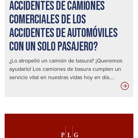
ACCIDENTES DE CAMIONES
COMERCIALES DE LOS
ACCIDENTES DE AUTOMÓVILES
CON UN SOLO PASAJERO?
¿Lo atropelló un camión de basura? ¡Queremos
ayudarlo! Los camiones de basura cumplen un
servicio vital en nuestras vidas hoy en día....
¿En
qué
se
dif
los
acc
de