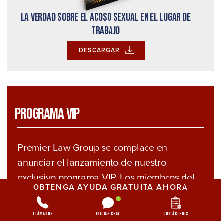
La verdad sobre el acoso sexual en el lugar de
trabajo
DESCARGAR
Programa VIP
Premier Law Group se complace en
anunciar el lanzamiento de nuestro
exclusivo programa VIP. Los miembros del
OBTENGA AYUDA GRATUITA AHORA
programa VIP reciben privilegios especiales
y tienen acceso a servicios legales
Llámanos
Iniciar chat
Contáctenos