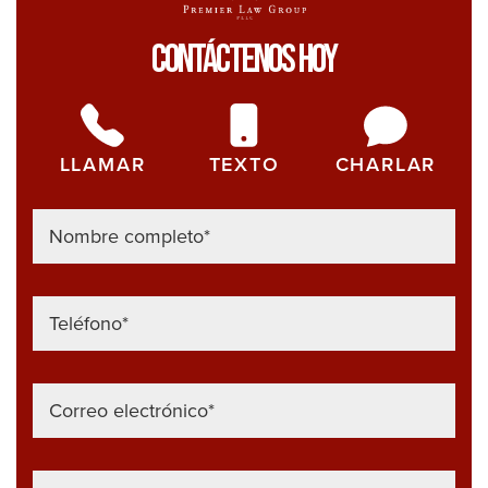
cam
Contáctenos Hoy
com
de
los
acc
LLAMAR
TEXTO
CHARLAR
de
aut
con
un
sol
pas