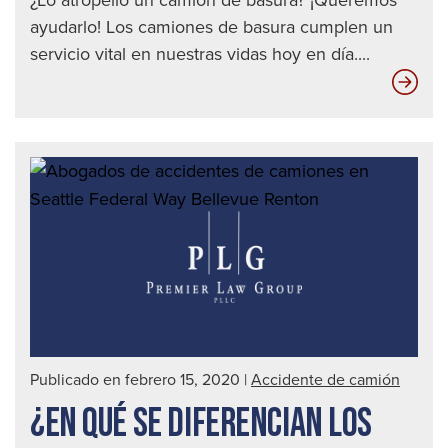
¿Lo atropelló un camión de basura? ¡Queremos
ayudarlo! Los camiones de basura cumplen un
servicio vital en nuestras vidas hoy en día....
¿Qu
hac
que
los
abo
de
acc
de
cam
sea
úni
Publicado en febrero 15, 2020
|
Accidente de camión
¿EN QUÉ SE DIFERENCIAN LOS