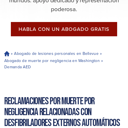
mundos: apoyo dedicado y representación
poderosa.
HABLA CON UN ABOGADO GRATIS
»
Abogado de lesiones personales en Bellevue
»
H
og
Abogado de muerte por negligencia en Washington
»
ar
Demanda AED
Reclamaciones por muerte por
negligencia relacionadas con
desfibriladores externos automáticos