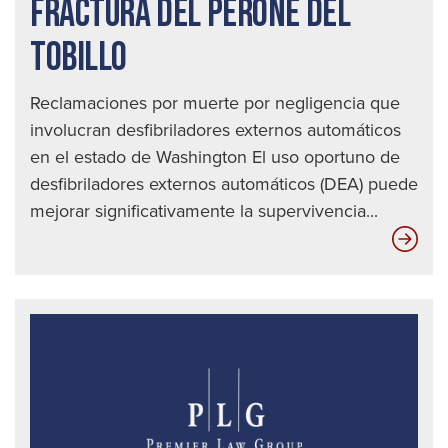
FRACTURA DEL PERONÉ DEL
TOBILLO
Reclamaciones por muerte por negligencia que
involucran desfibriladores externos automáticos
en el estado de Washington El uso oportuno de
desfibriladores externos automáticos (DEA) puede
mejorar significativamente la supervivencia...
Fra
del
per
del
tobi