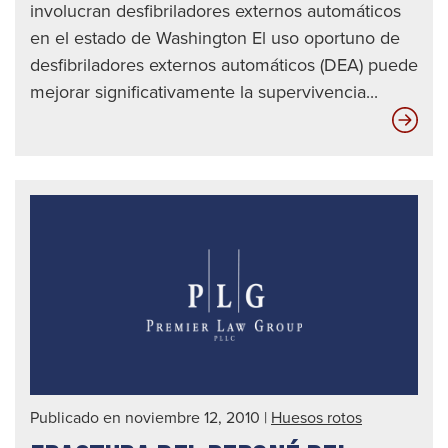
involucran desfibriladores externos automáticos
en el estado de Washington El uso oportuno de
desfibriladores externos automáticos (DEA) puede
mejorar significativamente la supervivencia...
Pub
de
abo
al
des
|
Abo
de
acc
auto
en
Publicado en noviembre 12, 2010
|
Huesos rotos
Seat