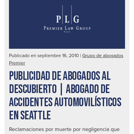
de
det
a
un
con
ebr
|
Publicado en septiembre 16, 2010
|
Grupo de abogados
Abo
Premier
de
PUBLICIDAD DE ABOGADOS AL
acc
auto
DESCUBIERTO | ABOGADO DE
en
ACCIDENTES AUTOMOVILÍSTICOS
Seat
EN SEATTLE
Reclamaciones por muerte por negligencia que