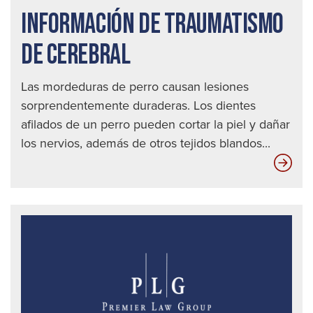
de
INFORMACIÓN DE TRAUMATISMO
acc
auto
DE CEREBRAL
en
Seat
Las mordeduras de perro causan lesiones
sorprendentemente duraderas. Los dientes
afilados de un perro pueden cortar la piel y dañar
los nervios, además de otros tejidos blandos...
Inf
de
Tra
de
Cer