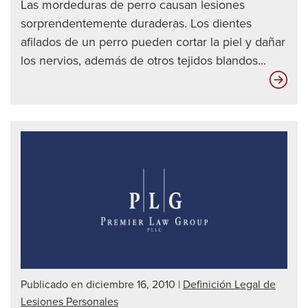
Las mordeduras de perro causan lesiones
sorprendentemente duraderas. Los dientes
afilados de un perro pueden cortar la piel y dañar
los nervios, además de otros tejidos blandos...
Las
die
mej
for
de
det
a
un
con
ebr
|
Publicado en diciembre 16, 2010
|
Definición Legal de
Abo
Lesiones Personales