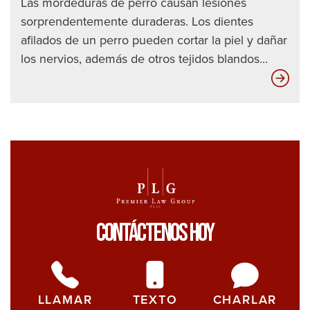
Las mordeduras de perro causan lesiones
sorprendentemente duraderas. Los dientes
afilados de un perro pueden cortar la piel y dañar
los nervios, además de otros tejidos blandos...
Las
com
de
seg
no
qui
que
ust
Contáctenos Hoy
sep
est
ver
LLAMAR
TEXTO
CHARLAR