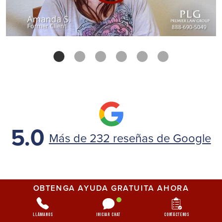
5.0
Más de 232 reseñas de Google
OBTENGA AYUDA GRATUITA AHORA
Alexandra Phinizy
AP
Llámanos
Iniciar chat
Contáctenos